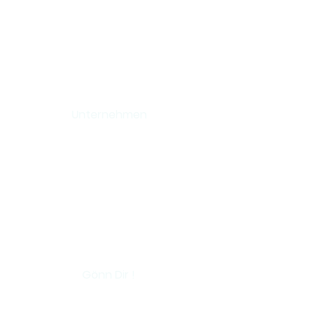
Unternehmen
AGB
Impressum
Lieferung und Zahlung
Widerrufsbelehrung
Datenschutz
Gönn Dir !
Shop