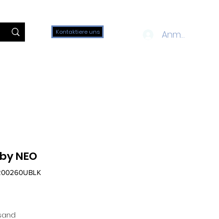
Kontaktiere uns
Anmelden
 by NEO
E200260UBLK
rsand