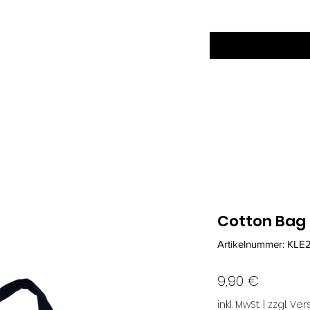
Über uns
Restaurant
Destillerie
Service
Cotton Bag
Artikelnummer: KL
Preis
9,90 €
inkl. MwSt.
|
zzgl. Ve