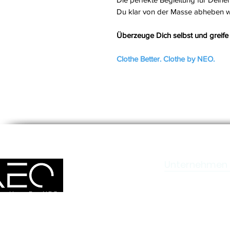
Du klar von der Masse abheben wil
Überzeuge Dich selbst und greife
Clothe Better. Clothe by NEO.
Unternehmen
AGB
better. Be NEO.
Datenschutz
Impressum
Lieferung und Za