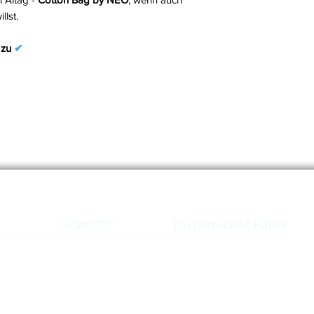
lst.
 zu
✔
Gönn Dir !
Du brauchst Hilfe?
Shop
FAQs
Kontakt
Digital Gift Card
hlung