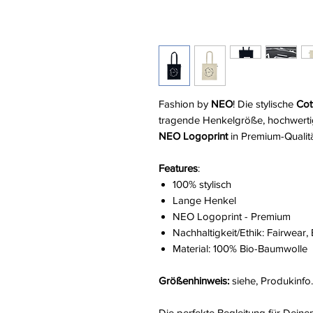
Fashion by
NEO
! Die stylische
Cot
tragende Henkelgröße, hochwerti
NEO Logoprint
in Premium-Qualität
Features
:
100% stylisch
Lange Henkel
NEO Logoprint - Premium
Nachhaltig­keit/Ethik: Fairwear
Material: 100% Bio-Baumwolle
Größenhinweis:
siehe, Produkinfo.
Die perfekte Begleitung für Deine